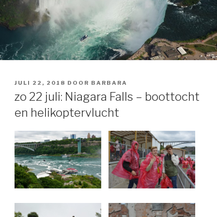
GEPLAATST
JULI 22, 2018
DOOR
BARBARA
OP
zo 22 juli: Niagara Falls – boottocht
en helikoptervlucht