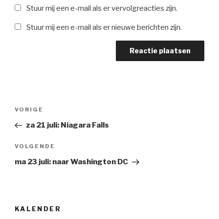
Stuur mij een e-mail als er vervolgreacties zijn.
Stuur mij een e-mail als er nieuwe berichten zijn.
Berichtnavigatie
Vorig
VORIGE
bericht
za 21 juli: Niagara Falls
Volgend
VOLGENDE
Bericht
ma 23 juli: naar Washington DC
KALENDER