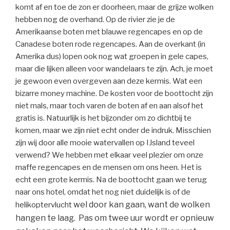
komt af en toe de zon er doorheen, maar de grijze wolken
hebben nog de overhand. Op de rivier zie je de
Amerikaanse boten met blauwe regencapes en op de
Canadese boten rode regencapes. Aan de overkant (in
Amerika dus) lopen ook nog wat groepen in gele capes,
maar die lijken alleen voor wandelaars te zijn. Ach, je moet
je gewoon even overgeven aan deze kermis. Wat een
bizarre money machine. De kosten voor de boottocht zijn
niet mals, maar toch varen de boten af en aan alsof het
gratis is. Natuurlijk is het bijzonder om zo dichtbij te
komen, maar we zijn niet echt onder de indruk. Misschien
zijn wij door alle mooie watervallen op IJsland teveel
verwend? We hebben met elkaar veel plezier om onze
maffe regencapes en de mensen om ons heen. Het is
echt een grote kermis. Na de boottocht gaan we terug
naar ons hotel, omdat het nog niet duidelijk is of de
wel door kan gaan, want de wolken
helikoptervlucht
hangen te laag. Pas om twee uur wor
dt er opnieuw