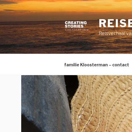
Naar
de
inhoud
REIS
springen
Reisverhaal van
familie Kloosterman – contact