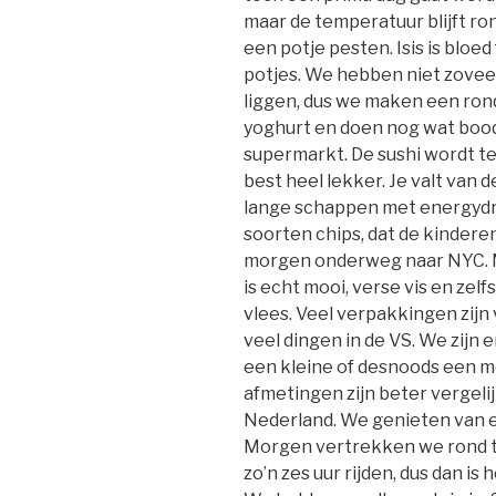
maar de temperatuur blijft ro
een potje pesten. Isis is bloe
potjes. We hebben niet zoveel
liggen, dus we maken een rond
yoghurt en doen nog wat bood
supermarkt. De sushi wordt t
best heel lekker. Je valt van 
lange schappen met energydr
soorten chips, dat de kindere
morgen onderweg naar NYC. M
is echt mooi, verse vis en zel
vlees. Veel verpakkingen zijn 
veel dingen in de VS. We zijn 
een kleine of desnoods een m
afmetingen zijn beter vergelij
Nederland. We genieten van e
Morgen vertrekken we rond ti
zo’n zes uur rijden, dus dan i