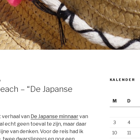
KALENDER
A
a Beach – “De Japanse
M
D
t verhaal van
De Japanse minnaar
van
3
4
al echt geen toeval te zijn, maar daar
ijne van denken. Voor de reis had ik
10
11
e, twee dwarsliggers en nog een