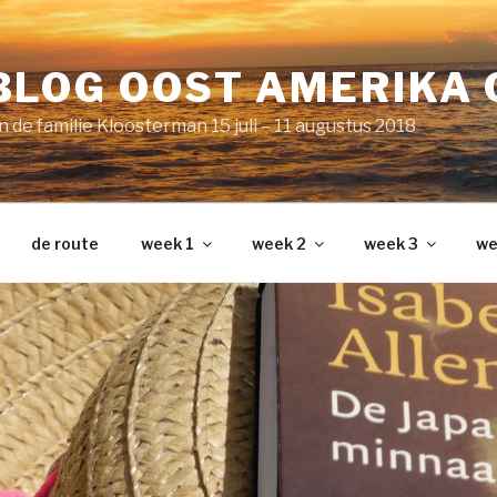
BLOG OOST AMERIKA
 de familie Kloosterman 15 juli – 11 augustus 2018
de route
week 1
week 2
week 3
we