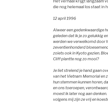
Het verhaal krijgt langzaam v
die nog helemaal los staat in 
12 april 1996
Alweer een gedenkwaardige ho
geleden dat ik je zo gelukkig 
werden we verwelkomd door he
zeventienhonderd bloesemende
zoiets ook in Kyoto gezien. Bl
Cliff plantte nog zo mooi?
Je liet strelend je hand gaan 
van het Vietnam Memorial en z
hun stemmen kunnen horen, dat
en ons toeroepen, verontwaard
moest ik later nog aan denken. 
volgens mij zijn ze vrij en koes