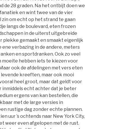
nd de 28 graden. Na het ontbijt doen we
d fanatiek en wint twee van de vier
 zin om echt op het strand te gaan
je langs de boulevard, eten frozen
schappen in de uiterst uitgebreide
er plekke gemaakt en smaakt eigenlijk
de ene verbazing in de andere, meters
anken en sportdranken. Ook zo veel
n moeite hebben iets te kiezen voor
aar ook de afdelingen met vers eten
fs levende kreeften, maar ook mooi
vooral heel groot, maar dat geldt voor
er inmiddels echt achter dat je beter
edium ergens van kan bestellen, die
kbaar met de large versies in
en rustige dag zonder echte plannen.
en uur ’s ochtends naar New York City,
s het weer even afgelopen met de rust.