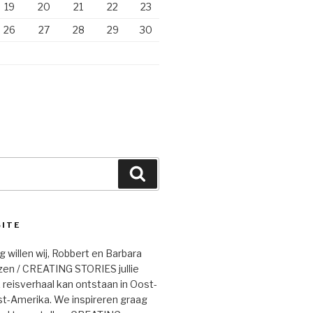
19
20
21
22
23
26
27
28
29
30
Zoeken
SITE
g willen wij, Robbert en Barbara
zen / CREATING STORIES jullie
k reisverhaal kan ontstaan in Oost-
t-Amerika. We inspireren graag