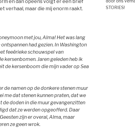
door ons verha
orm en dan opeens volgt er een brief
STORIES!
het verhaal, maar die mij enorm raakt.
neymoon met jou, Alma! Het was lang
en ontspannen had gezien. In Washington
t feeërieke schouwspel van
 kersenbomen. Jaren geleden heb ik
oeit de kersenboom die mijn vader op Sea
over de namen op de donkere stenen muur
ei me dat stenen kunnen praten, dat we
 de doden in die muur gevangenzitten
igd dat ze werden opgeofferd. Daar
Geesten zijn er overal, Alma, maar
teren ze geen wrok.