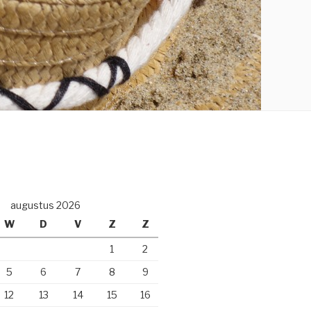
augustus 2026
W
D
V
Z
Z
1
2
5
6
7
8
9
12
13
14
15
16