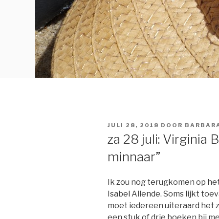
GEPLAATST
JULI 28, 2018
DOOR
BARBAR
OP
za 28 juli: Virgini
minnaar”
Ik zou nog terugkomen op he
Isabel Allende. Soms lijkt toev
moet iedereen uiteraard het z
een stuk of drie boeken bij m