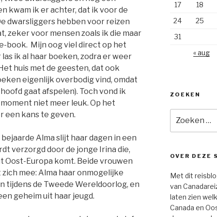
17
18
n kwam ik er achter, dat ik voor de
24
25
 De dwarsliggers hebben voor reizen
t, zeker voor mensen zoals ik die maar
31
-book. Mijn oog viel direct op het
« aug
 las ik al haar boeken, zodra er weer
et huis met de geesten, dat ook
boeken eigenlijk overbodig vind, omdat
n hoofd gaat afspelen). Toch vond ik
ZOEKEN
moment niet meer leuk. Op het
Zoeken
er een kans te geven.
naar:
 bejaarde Alma slijt haar dagen in een
rdt verzorgd door de jonge Irina die,
OVER DEZE 
uit Oost-Europa komt. Beide vrouwen
 zich mee: Alma haar onmogelijke
Met dit reisblo
en tijdens de Tweede Wereldoorlog, en
van Canadarei
een geheim uit haar jeugd.
laten zien wel
Canada en Oos