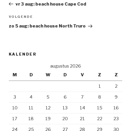
bericht
vr 3 aug: beach house Cape Cod
Volgend
VOLGENDE
Bericht
zo 5 aug: beach house North Truro
KALENDER
augustus 2026
M
D
W
D
V
Z
Z
1
2
3
4
5
6
7
8
9
10
11
12
13
14
15
16
17
18
19
20
21
22
23
24
25
26
27
28
29
30